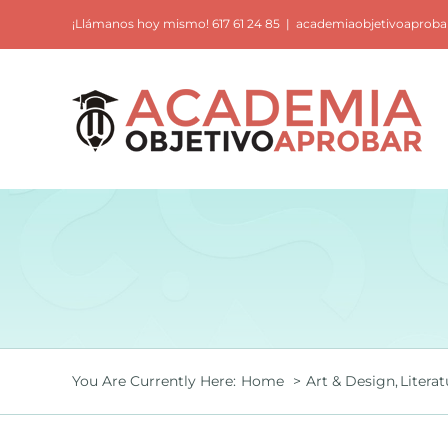
Saltar
¡Llámanos hoy mismo! 617 61 24 85
|
academiaobjetivoaprob
al
contenido
You Are Currently Here:
Home
Art & Design
Literat