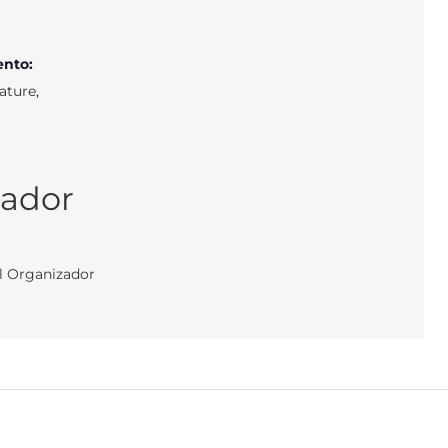
ento:
rature
,
zador
el Organizador