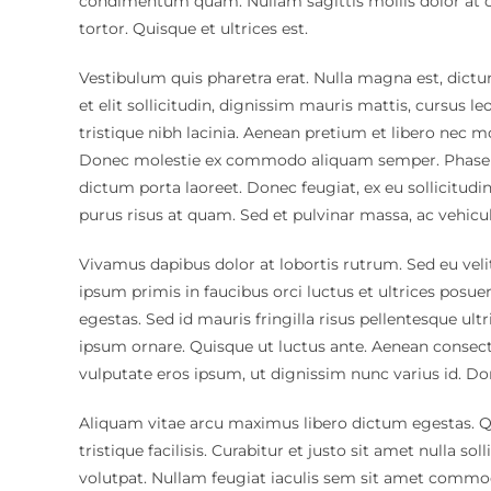
condimentum quam. Nullam sagittis mollis dolor at c
tortor. Quisque et ultrices est.
Vestibulum quis pharetra erat. Nulla magna est, dic
et elit sollicitudin, dignissim mauris mattis, cursus l
tristique nibh lacinia. Aenean pretium et libero nec 
Donec molestie ex commodo aliquam semper. Phasellus
dictum porta laoreet. Donec feugiat, ex eu sollicitudin
purus risus at quam. Sed et pulvinar massa, ac vehic
Vivamus dapibus dolor at lobortis rutrum. Sed eu velit
ipsum primis in faucibus orci luctus et ultrices posue
egestas. Sed id mauris fringilla risus pellentesque ultri
ipsum ornare. Quisque ut luctus ante. Aenean consectet
vulputate eros ipsum, ut dignissim nunc varius id. D
Aliquam vitae arcu maximus libero dictum egestas. Q
tristique facilisis. Curabitur et justo sit amet nulla so
volutpat. Nullam feugiat iaculis sem sit amet commodo.