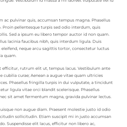
ongue. Vestibulum id massa a mi laoreet vulputate vel id
tum ac pulvinar quis, accumsan tempus magna. Phasellus
eo. Proin pellentesque turpis sed odio interdum, quis
mollis. Sed a ipsum eu libero tempor auctor id non quam.
 lacinia faucibus nibh, quis interdum ligula. Duis
 eleifend, neque arcu sagittis tortor, consectetur luctus
ula quam.
 efficitur, rutrum elit ut, tempus lacus. Vestibulum ante
re cubilia curae; Aenean a augue vitae quam ultricies
ces. Phasellus fringilla turpis in dui vulputate, a tincidunt
ur ligula vitae orci blandit scelerisque. Phasellus
onec sit amet fermentum magna, gravida pulvinar lectus.
uisque non augue diam. Praesent molestie justo id odio
llicitudin sollicitudin. Etiam suscipit mi in justo accumsan
 Suspendisse elit lacus, efficitur non libero ac,