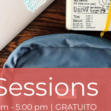
Sessions
 am
-
5:00 pm
|
GRATUITO