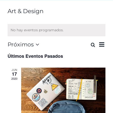
Art & Design
No hay eventos programados.
Na
Próximos
Buscar
N
Lista
Selecciona
de
Últimos Eventos Pasados
la
fecha.
vis
JUN
d
de
17
2020
Ev
b